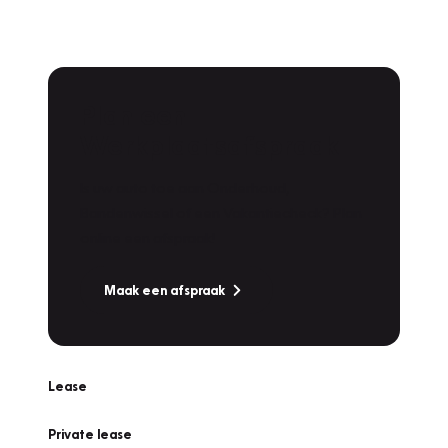
Plan een
Werkplaatsafspraak
Is uw auto toe aan Onderhoud,
Bandenwissel of een Vakantiecheck? Plan
online een afspraak!
Maak een afspraak
Lease
Private lease