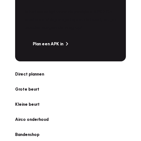
Is het weer tijd voor de jaarlijkse APK? Ga
snel naar Vakgarage bij u in de buurt, en ga
zonder zorgen de weg op!
Plan een APK in
Direct plannen
Grote beurt
Kleine beurt
Airco onderhoud
Bandenshop