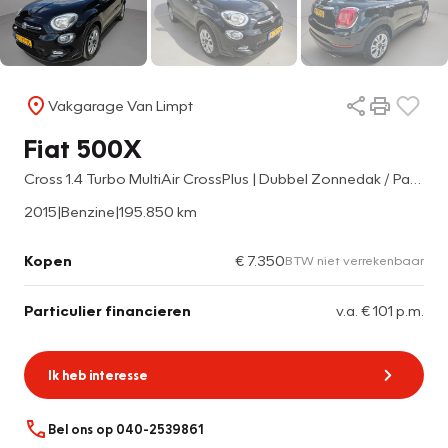
Vakgarage Van Limpt
Fiat 500X
Cross 1.4 Turbo MultiAir CrossPlus | Dubbel Zonnedak / Panoramadak | LM-velgen
2015
|
Benzine
|
195.850 km
Kopen
€ 7.350
BTW niet verrekenbaar
Particulier financieren
v.a. € 101 p.m.
Ik heb interesse
Bel ons op 040-2539861