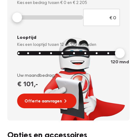
Kies een bedrag tussen
€ 0
en
€ 2.205
Looptijd
Kies een looptijd tussen
12
en
120
maanden
120
mnd
Uw maandbedrag:
€ 101
,-
Offerte aanvragen
Opties en accessoires