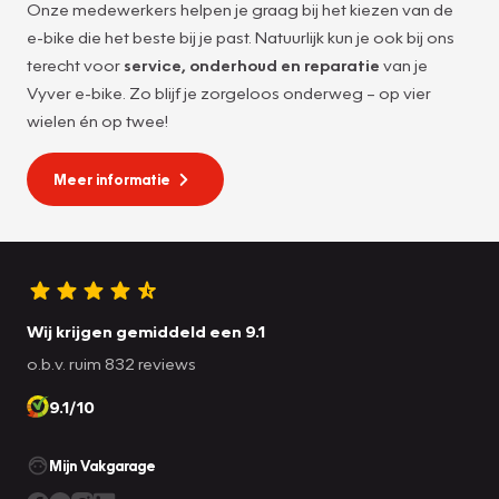
Onze medewerkers helpen je graag bij het kiezen van de
e-bike die het beste bij je past. Natuurlijk kun je ook bij ons
terecht voor
service, onderhoud en reparatie
van je
Vyver e-bike. Zo blijf je zorgeloos onderweg – op vier
wielen én op twee!
Meer informatie
Wij krijgen gemiddeld een 9.1
o.b.v. ruim 832 reviews
9.1/10
Mijn Vakgarage