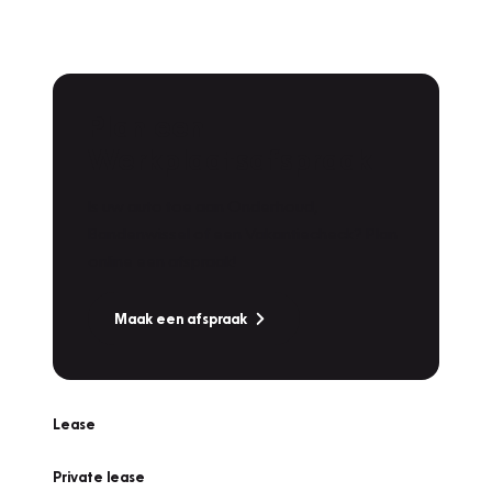
Plan een
Werkplaatsafspraak
Is uw auto toe aan Onderhoud,
Bandenwissel of een Vakantiecheck? Plan
online een afspraak!
Maak een afspraak
Lease
Private lease