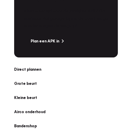
Is het weer tijd voor de jaarlijkse APK? Ga
snel naar Vakgarage bij u in de buurt, en ga
zonder zorgen de weg op!
Plan een APK in
Direct plannen
Grote beurt
Kleine beurt
Airco onderhoud
Bandenshop