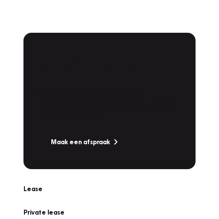
Plan een
Werkplaatsafspraak
Is uw auto toe aan Onderhoud,
Bandenwissel of een Vakantiecheck? Plan
online een afspraak!
Maak een afspraak
Lease
Private lease