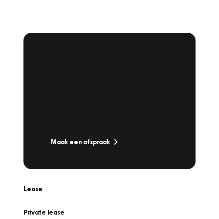
Plan een
Werkplaatsafspraak
Is uw auto toe aan Onderhoud,
Bandenwissel of een Vakantiecheck? Plan
online een afspraak!
Maak een afspraak
Lease
Private lease