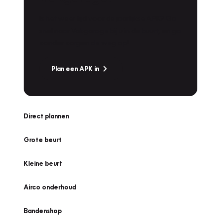
Is het weer tijd voor de jaarlijkse APK? Ga
snel naar Vakgarage bij u in de buurt, en ga
zonder zorgen de weg op!
Plan een APK in
Direct plannen
Grote beurt
Kleine beurt
Airco onderhoud
Bandenshop